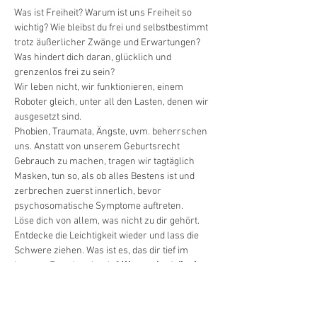
Was ist Freiheit? Warum ist uns Freiheit so 
wichtig? Wie bleibst du frei und selbstbestimmt 
trotz äußerlicher Zwänge und Erwartungen? 
Was hindert dich daran, glücklich und 
grenzenlos frei zu sein?
Wir leben nicht, wir funktionieren, einem 
Roboter gleich, unter all den Lasten, denen wir 
ausgesetzt sind.
Phobien, Traumata, Ängste, uvm. beherrschen 
uns. Anstatt von unserem Geburtsrecht 
Gebrauch zu machen, tragen wir tagtäglich 
Masken, tun so, als ob alles Bestens ist und 
zerbrechen zuerst innerlich, bevor 
psychosomatische Symptome auftreten.
Löse dich von allem, was nicht zu dir gehört. 
Entdecke die Leichtigkeit wieder und lass die 
Schwere ziehen. Was ist es, das dir tief im 
Inneren Freude schenkt? 
Was zaubert dir ein 
Lächeln auf die Lippen und lässt dich fliegen?
Dies alles sind Dinge, durch die du mit deiner 
Willenskraft ein Leben in Freiheit gestalten 