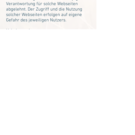
Verantwortung für solche Webseiten
abgelehnt. Der Zugriff und die Nutzung
solcher Webseiten erfolgen auf eigene
Gefahr des jeweiligen Nutzers.
Urheberrechte
Die Urheber- und alle anderen Rechte an
Inhalten, Bildern, Fotos oder anderen
Dateien auf dieser Website, gehören
ausschliesslich Sarah Glaser oder den
speziell genannten Rechteinhabern. Für
die Reproduktion jeglicher Elemente ist
die schriftliche Zustimmung des
Urheberrechtsträgers im Voraus
einzuholen.
Quelle:
Impressum-Generator von
SwissAnwalt
follow me on Instagram & Telegram