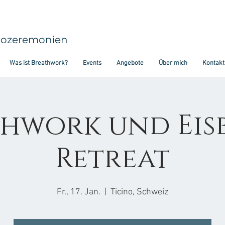
aozeremonien
Was ist Breathwork?
Events
Angebote
Über mich
Kontakt
thwork und Eis
Retreat
Fr., 17. Jan.
  |  
Ticino, Schweiz