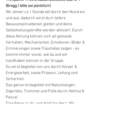
Biregg ( bitte sei pünktlich)
Wir atmen ca 1 Stunde tief durch den Mund ein 
und aus, dadurch wirst du in tiefere 
Bewusstseinsebenen gleiten und deine 
Selbstheilungskräfte werden aktiviert. Durch 
diese Atmung können sich alt gestaute 
Verhalten, Mechanismen, Emotionen, Bilder & 
Erinnerungen sowie Traumatas zeigen - es 
kommt immer soviel, wie du und wir 
handhaben können in der Gruppe.
Du wirst begleitet von uns durch Körper & 
Energiearbeit, sowie Präsenz, Leitung und 
Sicherheit.
Das ganze ist begleitet mit Naturklängen , 
Digeridoo, Trommel und Flöte durch Helmut & 
Pascal.
Eine Reise zu dir, vom Kopf ins Herz. Wir 
werden Breathwork ausführlich erklären und 
du darfst gerne nachlesen, was passiert und 
sich zeigen kann (Link unten). Du atmest in 
deinem Tempo, nach deinem Wohlbefinden, 