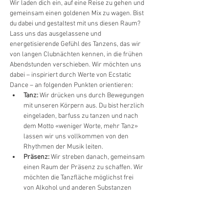
Wir laden dich ein, auf eine Reise zu gehen und 
gemeinsam einen goldenen Mix zu wagen. Bist 
du dabei und gestaltest mit uns diesen Raum? 
Lass uns das ausgelassene und 
energetisierende Gefühl des Tanzens, das wir 
von langen Clubnächten kennen, in die frühen 
Abendstunden verschieben. Wir möchten uns 
dabei – inspiriert durch Werte von Ecstatic 
Dance – an folgenden Punkten orientieren: 
Tanz:
 Wir drücken uns durch Bewegungen 
mit unseren Körpern aus. Du bist herzlich 
eingeladen, barfuss zu tanzen und nach 
dem Motto «weniger Worte, mehr Tanz» 
lassen wir uns vollkommen von den 
Rhythmen der Musik leiten. 
Präsenz:
 Wir streben danach, gemeinsam 
einen Raum der Präsenz zu schaffen. Wir 
möchten die Tanzfläche möglichst frei 
von Alkohol und anderen Substanzen 
halten und den Fokus weg von Handys 
lenken. Somit musst du dich nicht über 
unvorteilhafte Fotos sorgen, sondern 