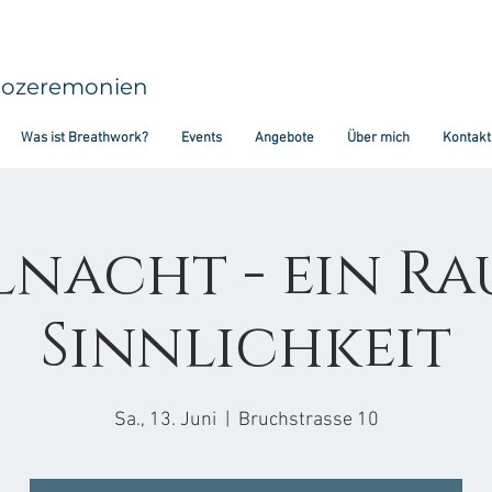
aozeremonien
Was ist Breathwork?
Events
Angebote
Über mich
Kontakt
lnacht - ein Ra
Sinnlichkeit
Sa., 13. Juni
  |  
Bruchstrasse 10